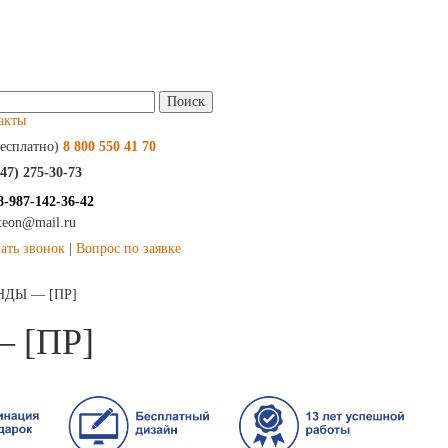
и:
акты
есплатно)
8 800 550 41 70
347) 275-30-73
8-987-142-36-42
kteon@mail.ru
зать звонок
|
Вопрос по заявке
ДЫ — [ПР]
 [ПР]