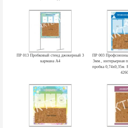
ПР 013 Пробковый стенд джокерный 3
ПР 003 Профсоюзны
кармана А4
3мм., интерьерная п
пробка 0,74х0,35м. 
426