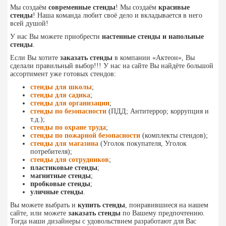
Мы создаём
современные стенды
! Мы создаём
красивые
стенды
! Наша команда любит своё дело и вкладывается в него
всей душой!
У нас Вы можете приобрести
настенные стенды и напольные
стенды
.
Если Вы хотите
заказать стенды
в компании «Актеон», Вы
сделали правильный выбор!!! У нас на сайте Вы найдёте большой
ассортимент уже готовых стендов:
cтенды для школы
;
стенды для садика
;
стенды для организации
;
стенды по безопасности
(ПДД; Антитеррор; коррупция и
т.д.);
стенды по охране труда
;
стенды по пожарной безопасности
(комплекты стендов);
стенды для магазина
(Уголок покупателя, Уголок
потребителя);
стенды для сотрудников
;
пластиковые стенды
;
магнитные стенды
;
пробковые стенды
;
уличные стенды
.
Вы можете выбрать и
купить стенды
, понравившиеся на нашем
сайте, или можете
заказать стенды
по Вашему предпочтению.
Тогда наши дизайнеры с удовольствием разработают для Вас