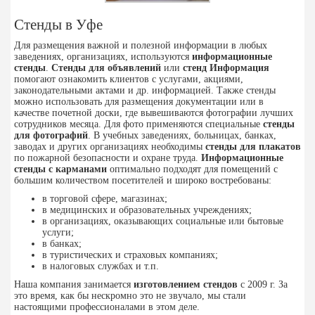
Стенды в Уфе
Для размещения важной и полезной информации в любых
заведениях, организациях, используются
информационные
стенды
.
Стенды для объявлений
или
стенд Информация
помогают ознакомить клиентов с услугами, акциями,
законодательными актами и др. информацией. Также стенды
можно использовать для размещения документации или в
качестве почетной доски, где вывешиваются фотографии лучших
сотрудников месяца. Для фото применяются специальные
стенды
для фотографий
. В учебных заведениях, больницах, банках,
заводах и других организациях необходимы
стенды для плакатов
по пожарной безопасности и охране труда.
Информационные
стенды с карманами
оптимально подходят для помещений с
большим количеством посетителей и широко востребованы:
в торговой сфере, магазинах;
в медицинских и образовательных учреждениях;
в организациях, оказывающих социальные или бытовые
услуги;
в банках;
в туристических и страховых компаниях;
в налоговых службах и т.п.
Наша компания занимается
изготовлением стендов
с 2009 г. За
это время, как бы нескромно это не звучало, мы стали
настоящими профессионалами в этом деле.