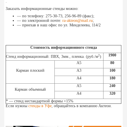
.
Заказать информационные стенды можно:
— по телефону: 275-30-73, 256-96-89 (факс);
— по электронной почте:
ra-akteon@mail.ru
;
— приехав в наш офис по ул. Менделеева, 114/2
Стоимость информационного стенда
1900
2
Стенд информационный: ПВХ, 3мм., пленка. (руб./м
)
А5
80
Карман плоский
А3
100
А4
180
А5
240
Карман объемный
А4
320
* — стенд нестандартной формы +15%
Если нужны
стенды в Уфе
, обращайтесь в компанию Актеон.