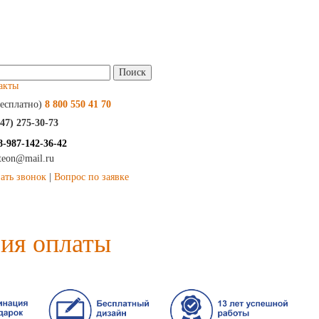
и:
акты
есплатно)
8 800 550 41 70
347) 275-30-73
8-987-142-36-42
kteon@mail.ru
зать звонок
|
Вопрос по заявке
вия оплаты